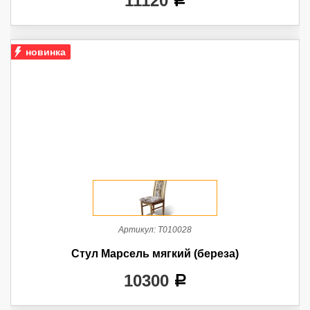
11120
a
новинка
Артикул:
Т010028
Стул Марсель мягкий (береза)
10300
a