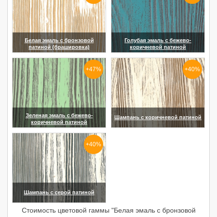
Белая эмаль с бронзовой
Голубая эмаль с бежево-
патиной (брашировка)
коричневой патиной
(увеличить)
(увеличить)
+47%
+40%
Зеленая эмаль с бежево-
Шампань с коричневой патиной
коричневой патиной
(увеличить)
(увеличить)
+40%
Шампань с серой патиной
(увеличить)
Стоимость цветовой гаммы "Белая эмаль с бронзовой