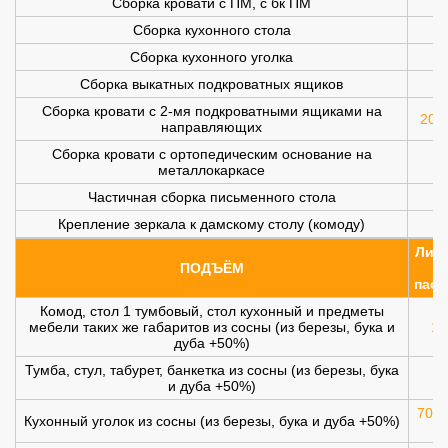
Сборка кровати с ПМ, с бк ПМ
Сборка кухонного стола
Сборка кухонного уголка
Сборка выкатных подкроватных ящиков
Сборка кровати с 2-мя подкроватными ящиками на
200 
направляющих
Сборка кровати с ортопедическим основание на
металлокаркасе
Частичная сборка письменного стола
Крепление зеркала к дамскому столу (комоду)
Лифт
ПОДЪЁМ
(
пасс
Комод, стол 1 тумбовый, стол кухонный и предметы
мебели таких же габаритов из сосны (из березы, бука и
10
дуба +50%)
Тумба, стул, табурет, банкетка из сосны (из березы, бука
и дуба +50%)
700 
Кухонный уголок из сосны (из березы, бука и дуба +50%)