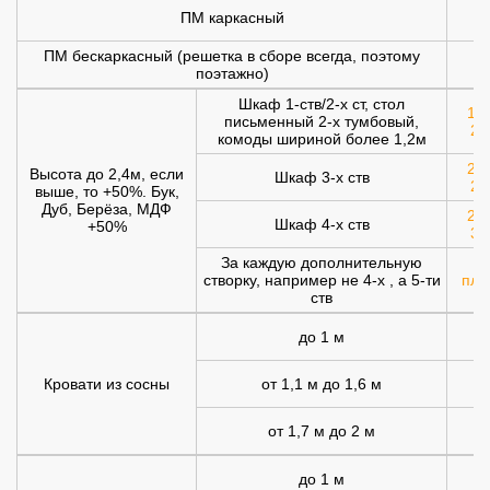
ПМ каркасный
1
ПМ бескаркасный (решетка в сборе всегда, поэтому
1
поэтажно)
Шкаф 1-ств/2-х ст, стол
120
письменный 2-х тумбовый,
20
комоды шириной более 1,2м
200
Высота до 2,4м, если
Шкаф 3-х ств
25
выше, то +50%. Бук,
Дуб, Берёза, МДФ
250
Шкаф 4-х ств
+50%
30
За каждую дополнительную
створку, например не 4-х , а 5-ти
плю
ств
до 1 м
Кровати из сосны
от 1,1 м до 1,6 м
от 1,7 м до 2 м
1
до 1 м
1