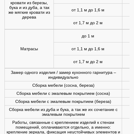
кровати из березы,
бука и из дуба, а так
от 1,1 м до 1,6 м
1
же мягкие кровати из
дерева
от 1,7 м до 2 м
2
до 1 м
Матрасы
от 1,1 м до 1,6 м
1
от 1,7 м до 2 м
1
Замер одного изделия / замер кухонного гарнитура –
индивидуально
Сборка мебели (сосна, береза)
Сборка мебели с эмалевым покрытием (сосна)
Сборка мебели с эмалевым покрытием (береза)
Сборка мебели из дуба и бука, а так же их сочетание с
эмалевым покрытием
Работы, связанные с креплением изделий к стенам
помещений, оплачиваются отдельно, а именно:
крепление зеркала, фиксация неустойчивых элементов и