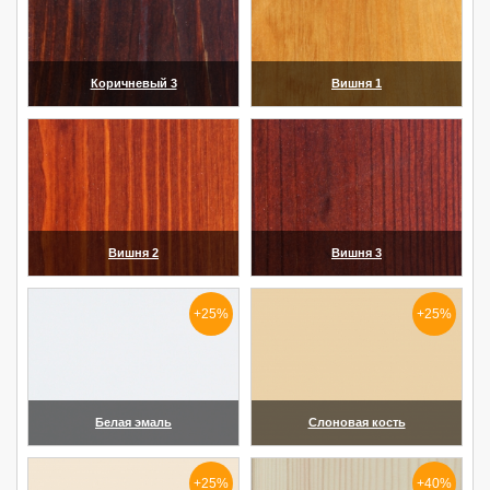
Коричневый 3
Вишня 1
(увеличить)
(увеличить)
Вишня 2
Вишня 3
(увеличить)
(увеличить)
+25%
+25%
Белая эмаль
Слоновая кость
(увеличить)
(увеличить)
+25%
+40%