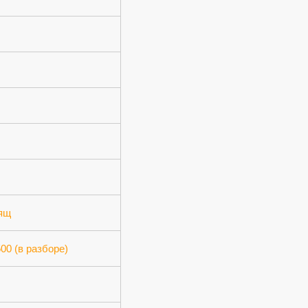
 ящ
500 (в разборе)