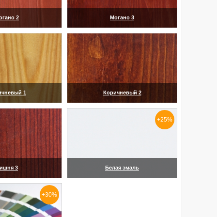
огано 2
Могано 3
еличить)
(увеличить)
ичневый 1
Коричневый 2
еличить)
(увеличить)
+25%
ишня 3
Белая эмаль
еличить)
(увеличить)
+30%