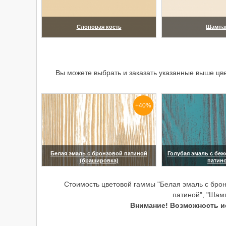
Слоновая кость
Шампа
(увеличить)
(увелич
Вы можете выбрать и заказать указанные выше цв
+40%
Белая эмаль с бронзовой патиной
Голубая эмаль с бе
(брашировка)
патин
(увеличить)
(увелич
Стоимость цветовой гаммы "Белая эмаль с брон
патиной", "Шам
Внимание! Возможность ис