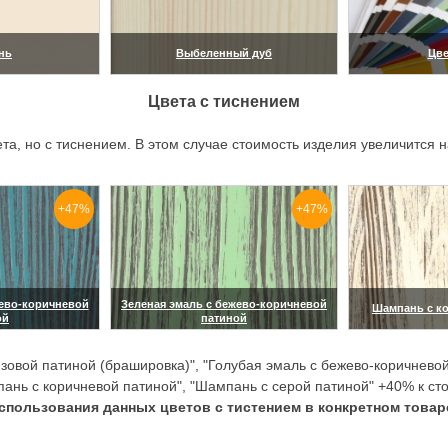
нь
Выбеленный дуб
Цве
ить)
(увеличить)
(ув
Цвета с тиснением
ета, но с тиснением. В этом случае стоимость изделия увеличится
+47%
+47%
жево-коричневой
Зеленая эмаль с бежево-коричневой
Шампань с к
ой
патиной
(ув
ить)
(увеличить)
зовой патиной (брашировка)", "Голубая эмаль с бежево-коричневой
пань с коричневой патиной", "Шампань с серой патиной" +40% к ст
пользования данных цветов с тистением в конкретном товар