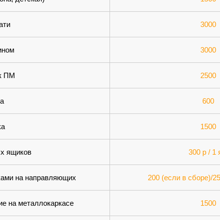
ати
3000
ином
3000
бк ПМ
2500
а
600
ка
1500
х ящиков
300 р / 1
ками на направляющих
200 (если в сборе)/2
ие на металлокаркасе
1500