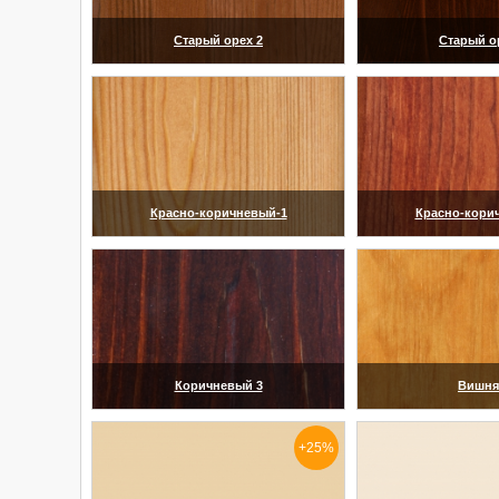
Старый орех 2
Старый о
(увеличить)
(увелич
Красно-коричневый-1
Красно-кори
(увеличить)
(увелич
Коричневый 3
Вишня
(увеличить)
(увелич
+25%