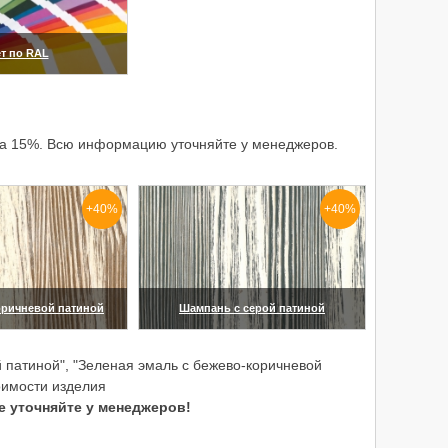
т по RAL
еличить)
 на 15%. Всю информацию уточняйте у менеджеров.
+40%
+40%
оричневой патиной
Шампань с серой патиной
еличить)
(увеличить)
 патиной", "Зеленая эмаль с бежево-коричневой
оимости изделия
е уточняйте у менеджеров!