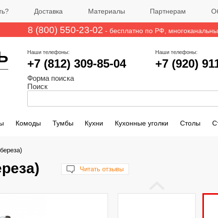
ть?
Доставка
Материалы
Партнерам
О
8 (800) 550-23-02
- бесплатно по РФ
, многоканальн
Ь
Наши телефоны:
Наши телефоны:
+7 (812)
309-85-04
+7 (920) 91
Форма поиска
Поиск
ы
Комоды
Тумбы
Кухни
Кухонные уголки
Столы
С
береза)
реза)
Читать отзывы