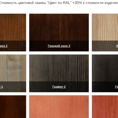
Стоимость цветовой гаммы "Цвет по RAL" +30% к стоимости изделия
рех 2
Грецкий орех 3
В
ить)
(увеличить)
(ув
 1
Графит 2
Г
ить)
(увеличить)
(ув