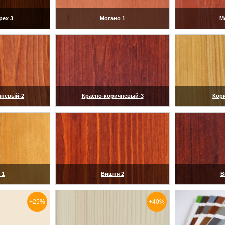
рех 3
Могано 1
М
ить)
(увеличить)
(ув
чневый-2
Красно-коричневый-3
Кор
ить)
(увеличить)
(ув
 1
Вишня 2
В
ить)
(увеличить)
(ув
+25%
+40%