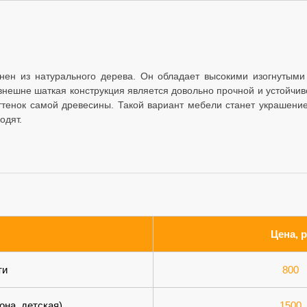
ен из натурального дерева. Он обладает высокими изогнутыми
ешне шаткая конструкция является довольно прочной и устойчиво
оттенок самой древесины. Такой вариант мебели станет украшени
одят.
Цена, р
ти
800
она, детская)
1500