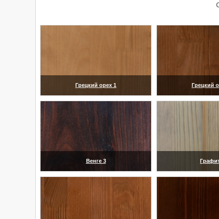
Грецкий орех 1
Грецкий о
(увеличить)
(увелич
Венге 3
Графит
(увеличить)
(увелич