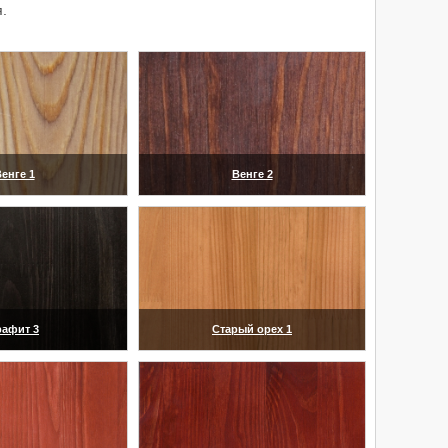
.
енге 1
Венге 2
еличить)
(увеличить)
рафит 3
Старый орех 1
еличить)
(увеличить)