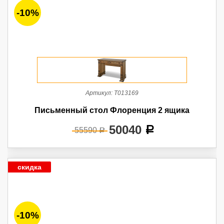
-10%
Артикул:
Т013169
Письменный стол Флоренция 2 ящика
50040
a
55590
a
скидка
-10%