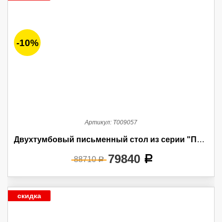
-10%
Артикул:
Т009057
Двухтумбовый письменный стол из серии "Пальма"
79840
a
88710
a
скидка