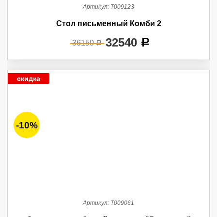
Артикул:
Т009123
Стол письменный Комби 2
32540
a
36150
a
скидка
-10%
Артикул:
Т009061