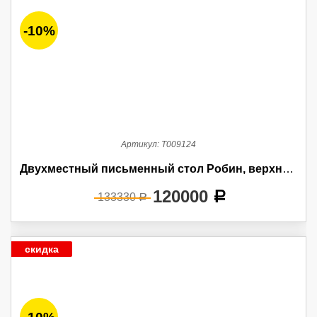
-10%
Артикул:
Т009124
Двухместный письменный стол Робин, верхние фасады МДФ эмаль
120000
a
133330
a
скидка