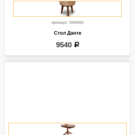
Артикул:
Т009069
Стол Данте
9540
a