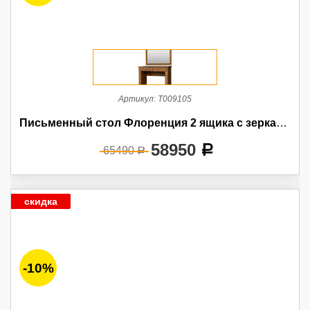
Артикул:
Т009105
Письменный стол Флоренция 2 ящика с зеркалом
58950
a
65490
a
скидка
-10%