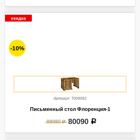
скидка
-10%
Артикул:
Т009062
Письменный стол Флоренция-1
80090
a
88980
a