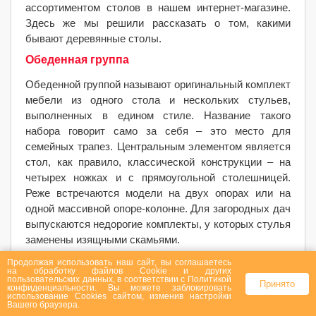
ассортиментом столов в нашем интернет-магазине.
Здесь же мы решили рассказать о том, какими
бывают деревянные столы.
Обеденная группа
Обеденной группой называют оригинальный комплект
мебели из одного стола и нескольких стульев,
выполненных в едином стиле. Название такого
набора говорит само за себя – это место для
семейных трапез. Центральным элементом является
стол, как правило, классической конструкции – на
четырех ножках и с прямоугольной столешницей.
Реже встречаются модели на двух опорах или на
одной массивной опоре-колонне. Для загородных дач
выпускаются недорогие комплекты, у которых стулья
заменены изящными скамьями.
Столы-трансформеры
Продолжая использовать наш сайт, вы соглашаетесь
на
обработку файлов Сookie
и других
пользовательских данных, в соответствии с
Политикой
Принято
Трансформируемые столы из массива позволяют
конфиденциальности
. Вы можете заблокировать
использование Cookies сайтом, изменив настройки
решить массу проблем по организации быта. В
Вашего браузера.