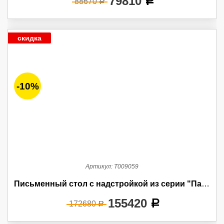
79810
a
88670
a
скидка
-10%
Артикул:
Т009059
Письменный стол с надстройкой из серии "Пальма"
155420
a
172680
a