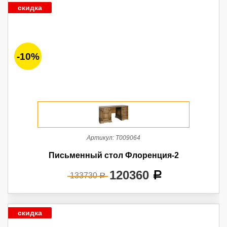
скидка
-10%
Артикул:
Т009064
Письменный стол Флоренция-2
120360
a
133730
a
скидка