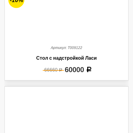
-10%
Артикул:
Т009122
Стол с надстройкой Ласи
60000
a
66660
a