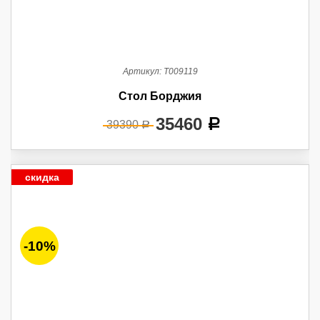
Артикул:
Т009119
Стол Борджия
35460
a
39390
a
скидка
-10%