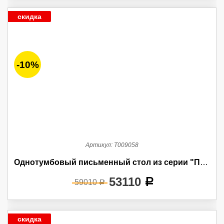
скидка
-10%
Артикул:
Т009058
Однотумбовый письменный стол из серии "Пальма"
53110
a
59010
a
скидка