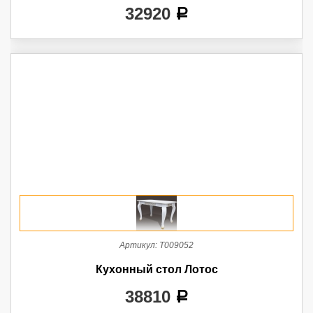
32920
a
Артикул:
Т009052
Кухонный стол Лотос
38810
a