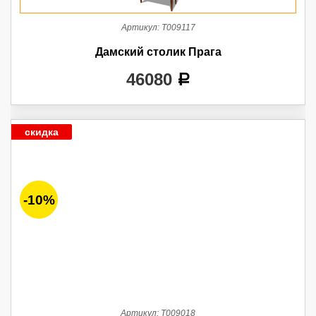
Артикул:
Т009117
Дамский столик Прага
46080
a
скидка
-10%
Артикул:
Т009018