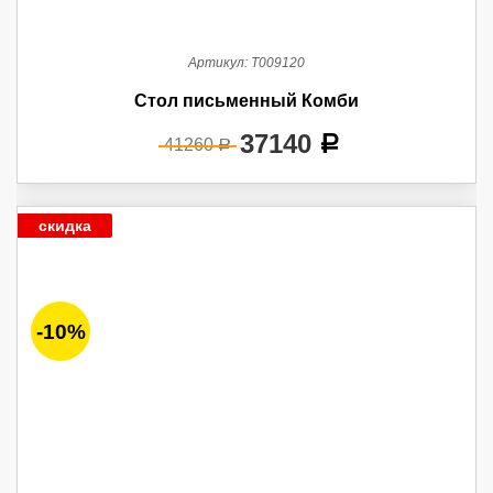
Артикул:
Т009120
Стол письменный Комби
37140
a
41260
a
скидка
-10%