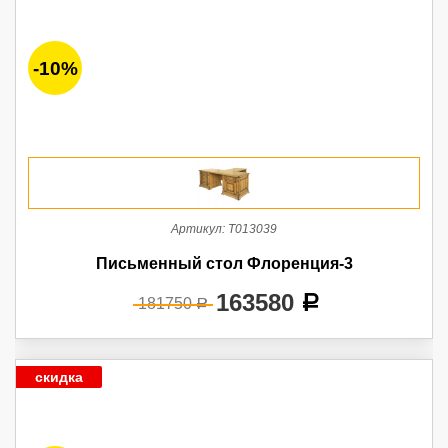
-10%
Артикул:
Т013039
Письменный стол Флоренция-3
163580
a
181750
a
скидка