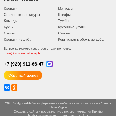
Кровати
Матрасы
Спальные гарнитуры
Шкафы
Комоды
Тумбы
Кухни
Кухонные уголки
Столы
Стулья
Кровати из дуба
Корпусная мебель из дуба
Вы всегда можете связаться с нами по почте:
main@murom-mebel-spb.ru
+7 (920)
911-66-47
Обратный звонок
2026 © Муром-Мебель - Деревянная мебель из массива сосны в Санкт-
Петербурге
Создание сайта
и
продвижение в поиске
- компания Бихайв
Информация, представленная на сайте