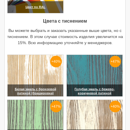
Цвет по RAL
(увеличить)
Цвета с тиснением
Вы можете выбрать и заказать указанные выше цвета, но с
тиснением. В этом случае стоимость изделия увеличится на
15%. Всю информацию уточняйте у менеджеров.
+40%
+47%
Белая эмаль с бронзовой
Голубая эмаль с бежево-
патиной (брашировка)
коричневой патиной
(увеличить)
(увеличить)
+47%
+40%