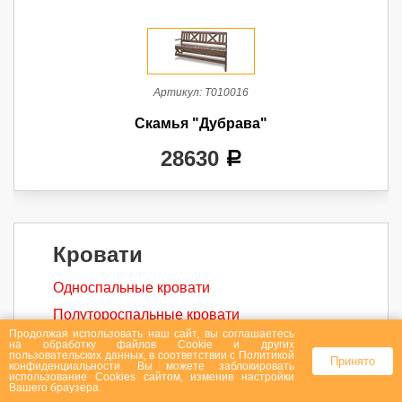
Артикул:
Т010016
Скамья "Дубрава"
28630
a
Кровати
Односпальные кровати
Полутороспальные кровати
Продолжая использовать наш сайт, вы соглашаетесь
Двуспальные кровати
на
обработку файлов Сookie
и других
пользовательских данных, в соответствии с
Политикой
Принято
конфиденциальности
. Вы можете заблокировать
Деревянные кровати
использование Cookies сайтом, изменив настройки
Вашего браузера.
Кровати из массива