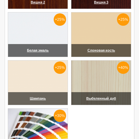
Вишня 2
Вишня 3
(увеличить)
(увеличить)
+25%
+25%
Белая эмаль
Слоновая кость
(увеличить)
(увеличить)
+25%
+40%
Шампань
Выбеленный дуб
(увеличить)
(увеличить)
+30%