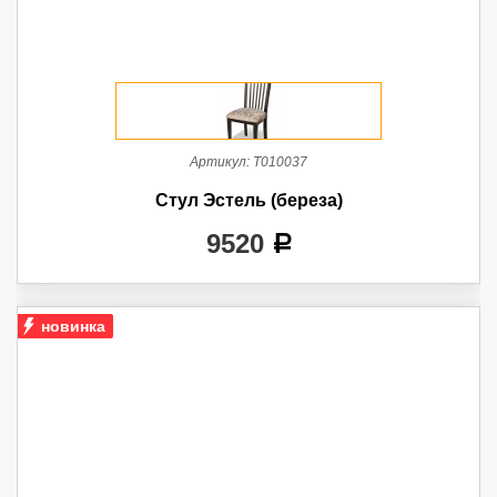
Артикул:
Т010037
Стул Эстель (береза)
9520
a
новинка