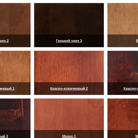
рех 2
Грецкий орех 3
В
ить)
(увеличить)
(ув
чневый 1
Красно-коричневый 2
Красно-
ить)
(увеличить)
(ув
ый 3
Мокко 1
М