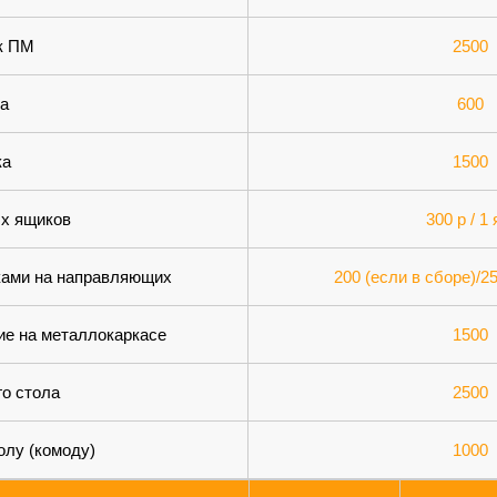
бк ПМ
2500
а
600
ка
1500
х ящиков
300 р / 1
ками на направляющих
200 (если в сборе)/2
ие на металлокаркасе
1500
го стола
2500
олу (комоду)
1000