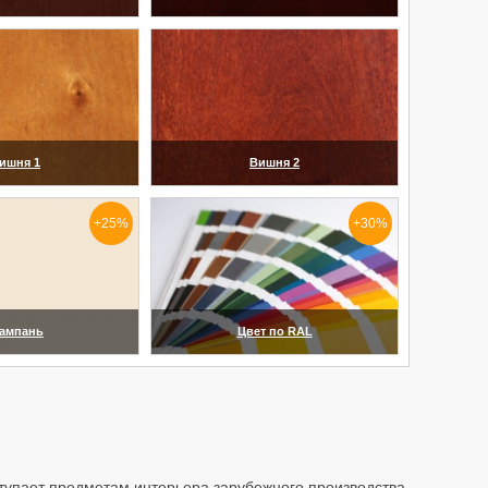
еличить)
(увеличить)
ишня 1
Вишня 2
еличить)
(увеличить)
+25%
+30%
ампань
Цвет по RAL
еличить)
(увеличить)
тупает предметам интерьера зарубежного производства.