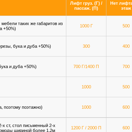
Лифт груз. (Г) /
Нет лифта
пассаж. (П)
этаж
 мебели таких же габаритов из
1000 Г
500
ба +50%)
ерезы, бука и дуба +50%)
300
400
бука и дуба +50%)
700 Г/1400 П
700
1000
500
а, поэтому поэтажно)
1000
600
-х ст, стол письменный 2-х
1200 Г / 2000 П
600
омоды шириной более 1,2м