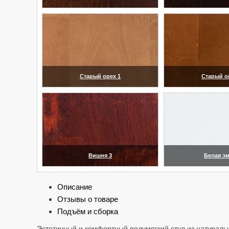
(увеличить)
(увелич
Старый орех 1
Старый о
(увеличить)
(увелич
Вишня 3
Белая э
(увеличить)
(увелич
Описание
Отзывы о товаре
Подъём и сборка
Эстетичный и комфортный полумягкий стул из натураль