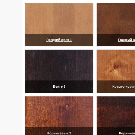
Грецкий орех 1
Грецкий о
(увеличить)
(увелич
Венге 3
Красно-кори
(увеличить)
(увелич
Коричневый 2
Коричнев