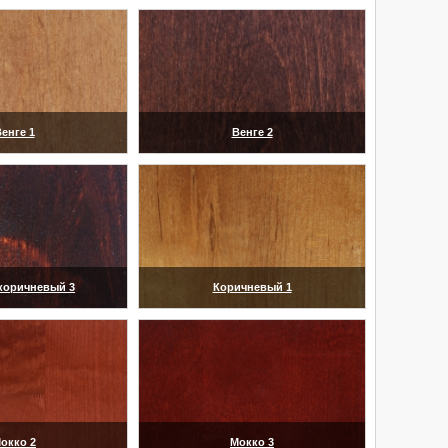
енге 1
Венге 2
еличить)
(увеличить)
коричневый 3
Коричневый 1
еличить)
(увеличить)
окко 2
Мокко 3