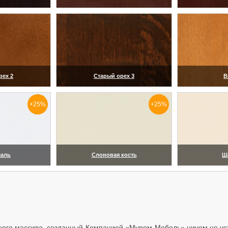
ить)
(увеличить)
(ув
рех 2
Старый орех 3
В
ить)
(увеличить)
(ув
+25%
+25%
маль
Слоновая кость
Ш
ить)
(увеличить)
(ув
ного массива, созданный Компанией «Муром-Мебель» ничем не ус