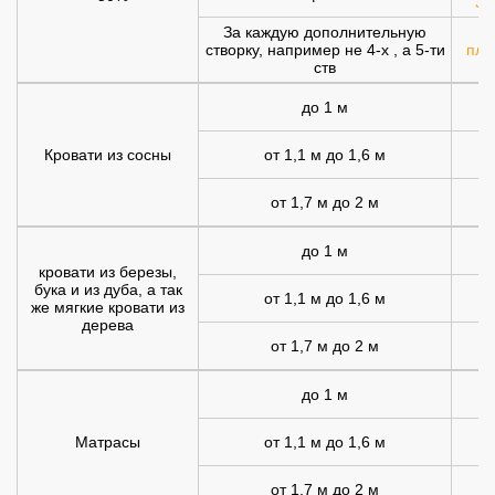
30
За каждую дополнительную
створку, например не 4-х , а 5-ти
плю
ств
до 1 м
Кровати из сосны
от 1,1 м до 1,6 м
от 1,7 м до 2 м
1
до 1 м
1
кровати из березы,
бука и из дуба, а так
от 1,1 м до 1,6 м
1
же мягкие кровати из
дерева
от 1,7 м до 2 м
2
до 1 м
Матрасы
от 1,1 м до 1,6 м
1
от 1,7 м до 2 м
1