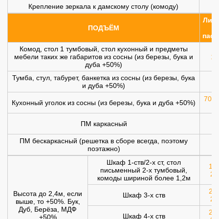
Крепление зеркала к дамскому столу (комоду)
Лифт
ПОДЪЁМ
(
пасс
Комод, стол 1 тумбовый, стол кухонный и предметы
мебели таких же габаритов из сосны (из березы, бука и
10
дуба +50%)
Тумба, стул, табурет, банкетка из сосны (из березы, бука
и дуба +50%)
700 
Кухонный уголок из сосны (из березы, бука и дуба +50%)
ПМ каркасный
1
ПМ бескаркасный (решетка в сборе всегда, поэтому
1
поэтажно)
Шкаф 1-ств/2-х ст, стол
120
письменный 2-х тумбовый,
20
комоды шириной более 1,2м
200
Высота до 2,4м, если
Шкаф 3-х ств
25
выше, то +50%. Бук,
Дуб, Берёза, МДФ
250
Шкаф 4-х ств
+50%