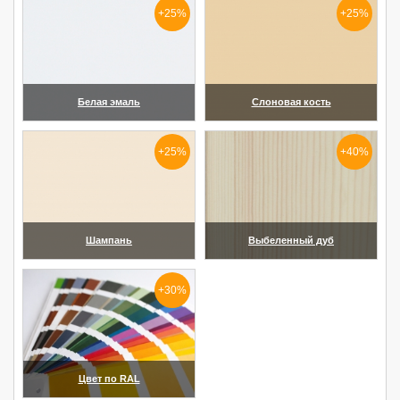
+25%
+25%
Белая эмаль
Слоновая кость
(увеличить)
(увеличить)
+25%
+40%
Шампань
Выбеленный дуб
(увеличить)
(увеличить)
+30%
Цвет по RAL