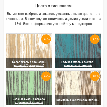
(увеличить)
Цвета с тиснением
Вы можете выбрать и заказать указанные выше цвета, но с
тиснением. В этом случае стоимость изделия увеличится на
15%. Всю информацию уточняйте у менеджеров.
+40%
+47%
Белая эмаль с бронзовой
Голубая эмаль с бежево-
патиной (брашировка)
коричневой патиной
(увеличить)
(увеличить)
+47%
+40%
Зеленая эмаль с бежево-
Шампань с коричневой патиной
коричневой патиной
(увеличить)