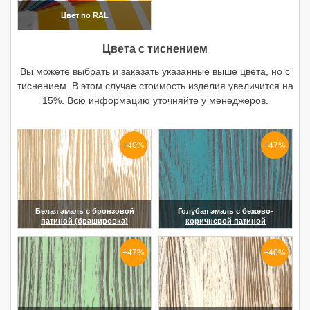
Цвет по RAL
(увеличить)
Цвета с тиснением
Вы можете выбрать и заказать указанные выше цвета, но с
тиснением. В этом случае стоимость изделия увеличится на
15%. Всю информацию уточняйте у менеджеров.
+40%
+47%
Белая эмаль с бронзовой
Голубая эмаль с бежево-
патиной (брашировка)
коричневой патиной
(увеличить)
(увеличить)
+47%
+40%