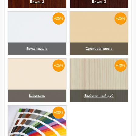
Вишня 2
Вишня 3
(увеличить)
(увеличить)
+25%
+25%
Белая эмаль
Слоновая кость
(увеличить)
(увеличить)
+25%
+40%
Шампань
Выбеленный дуб
(увеличить)
(увеличить)
+30%