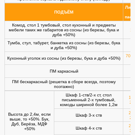
Лифт
ПОДЪЁМ
(
пасс
Комод, стол 1 тумбовый, стол кухонный и предметы
мебели таких же габаритов из сосны (из березы, бука и
10
дуба +50%)
Тумба, стул, табурет, банкетка из сосны (из березы, бука
и дуба +50%)
700 
Кухонный уголок из сосны (из березы, бука и дуба +50%)
ПМ каркасный
1
ПМ бескаркасный (решетка в сборе всегда, поэтому
1
поэтажно)
Шкаф 1-ств/2-х ст, стол
120
письменный 2-х тумбовый,
20
комоды шириной более 1,2м
200
Высота до 2,4м, если
Шкаф 3-х ств
25
выше, то +50%. Бук,
Дуб, Берёза, МДФ
250
Шкаф 4-х ств
+50%
30