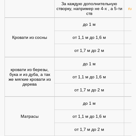
За каждую дополнительную
створку, например не 4-х , а 5-ти
плю
ств
до 1 м
Кровати из сосны
от 1,1 м до 1,6 м
от 1,7 м до 2 м
1
до 1 м
1
кровати из березы,
бука и из дуба, а так
от 1,1 м до 1,6 м
1
же мягкие кровати из
дерева
от 1,7 м до 2 м
2
до 1 м
Матрасы
от 1,1 м до 1,6 м
1
от 1,7 м до 2 м
1