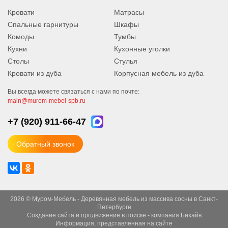
Кровати
Матрасы
Спальные гарнитуры
Шкафы
Комоды
Тумбы
Кухни
Кухонные уголки
Столы
Стулья
Кровати из дуба
Корпусная мебель из дуба
Вы всегда можете связаться с нами по почте:
main@murom-mebel-spb.ru
+7 (920)
911-66-47
Обратный звонок
2026 © Муром-Мебель - Деревянная мебель из массива сосны в Санкт-
Петербурге
Создание сайта
и
продвижение в поиске
- компания Бихайв
Информация, представленная на сайте