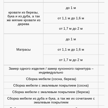
до 1 м
1
кровати из березы,
бука и из дуба, а так
от 1,1 м до 1,6 м
1
же мягкие кровати из
дерева
от 1,7 м до 2 м
2
до 1 м
Матрасы
от 1,1 м до 1,6 м
1
от 1,7 м до 2 м
1
Замер одного изделия / замер кухонного гарнитура –
индивидуально
Сборка мебели (сосна, береза)
Сборка мебели с эмалевым покрытием (сосна)
Сборка мебели с эмалевым покрытием (береза)
Сборка мебели из дуба и бука, а так же их сочетание с
эмалевым покрытием