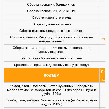
Сборка кровати с балдахином
Сборка кровати с ПМ, с бк ПМ
Сборка кухонного стола
Сборка кухонного уголка
Сборка выкатных подкроватных ящиков
Сборка кровати с 2-мя подкроватными ящиками на
200 
направляющих
Сборка кровати с ортопедическим основание на
металлокаркасе
Частичная сборка письменного стола
Крепление зеркала к дамскому столу (комоду)
Лифт
ПОДЪЁМ
(
пасс
Комод, стол 1 тумбовый, стол кухонный и предметы
мебели таких же габаритов из сосны (из березы, бука и
10
дуба +50%)
Тумба, стул, табурет, банкетка из сосны (из березы, бука
и дуба +50%)