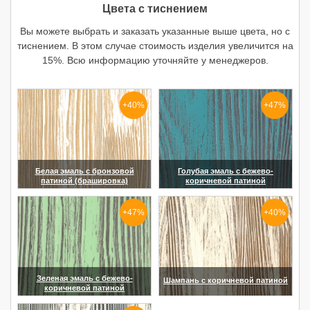
Цвета с тиснением
Вы можете выбрать и заказать указанные выше цвета, но с
тиснением. В этом случае стоимость изделия увеличится на
15%. Всю информацию уточняйте у менеджеров.
+40%
+47%
Белая эмаль с бронзовой
Голубая эмаль с бежево-
патиной (брашировка)
коричневой патиной
(увеличить)
(увеличить)
+47%
+40%
Зеленая эмаль с бежево-
Шампань с коричневой патиной
коричневой патиной
(увеличить)
(увеличить)