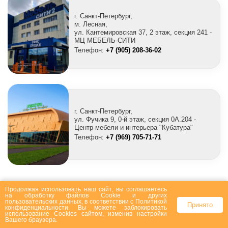
г. Санкт-Петербург,
м. Лесная,
ул. Кантемировская 37, 2 этаж, секция 241 -
МЦ МЕБЕЛЬ-СИТИ
Телефон:
+7 (905) 208-36-02
г. Санкт-Петербург,
ул. Фучика 9, 0-й этаж, секция 0A.204 -
Центр мебели и интерьера "Кубатура"
Телефон:
+7 (969) 705-71-71
Продолжая использовать наш сайт, вы соглашаетесь
на
обработку файлов Сookie
и других
пользовательских данных, в соответствии с
Политикой
Принято
конфиденциальности
. Вы можете заблокировать
Покупателям
использование Cookies сайтом, изменив настройки
Вашего браузера.
Доставка