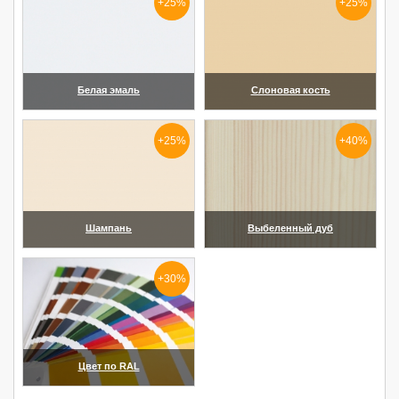
+25%
+25%
Белая эмаль
Слоновая кость
(увеличить)
(увеличить)
+25%
+40%
Шампань
Выбеленный дуб
(увеличить)
(увеличить)
+30%
Цвет по RAL
(увеличить)