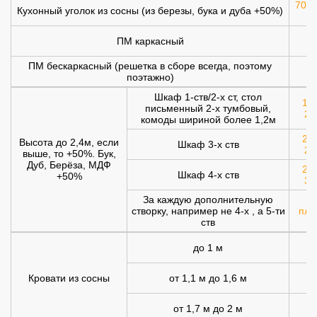
700 
Кухонный уголок из сосны (из березы, бука и дуба +50%)
ПМ каркасный
1
ПМ бескаркасный (решетка в сборе всегда, поэтому
1
поэтажно)
Шкаф 1-ств/2-х ст, стол
120
письменный 2-х тумбовый,
20
комоды шириной более 1,2м
200
Высота до 2,4м, если
Шкаф 3-х ств
25
выше, то +50%. Бук,
Дуб, Берёза, МДФ
250
Шкаф 4-х ств
+50%
30
За каждую дополнительную
створку, например не 4-х , а 5-ти
плю
ств
до 1 м
Кровати из сосны
от 1,1 м до 1,6 м
от 1,7 м до 2 м
1