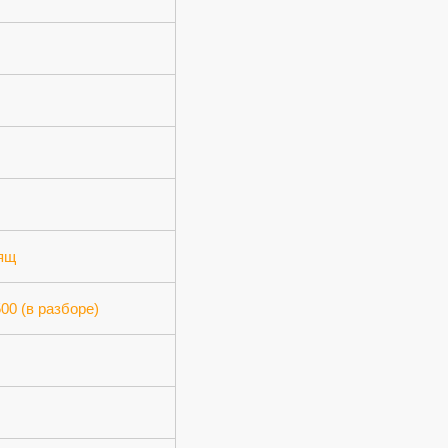
 ящ
500 (в разборе)