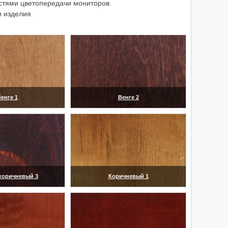
остями цветопередачи мониторов.
и изделия
енге 1
Венге 2
еличить)
(увеличить)
коричневый 3
Коричневый 1
еличить)
(увеличить)