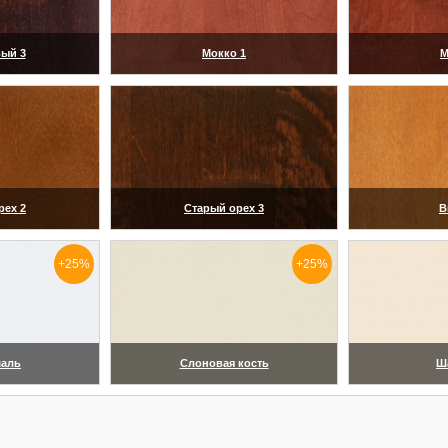
ый 3
Мокко 1
М
ить)
(увеличить)
(ув
рех 2
Старый орех 3
В
ить)
(увеличить)
(ув
+25%
+25%
маль
Слоновая кость
Ш
ить)
(увеличить)
(ув