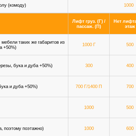
олу (комоду)
1000
Лифт груз. (Г) /
Нет лифта
пассаж. (П)
этаж
 мебели таких же габаритов из
1000 Г
500
ба +50%)
ерезы, бука и дуба +50%)
300
400
бука и дуба +50%)
700 Г/1400 П
700
1000
500
а, поэтому поэтажно)
1000
600