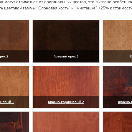
а могут отличаться от оригинальных цветов, это вызвано особенн
ь цветовой гаммы "Слоновая кость" и "Фисташка" +25% к стоимост
рех 2
Грецкий орех 3
В
ить)
(увеличить)
(ув
чневый 1
Красно-коричневый 2
Красно-
ить)
(увеличить)
(ув