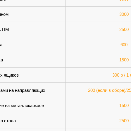
ином
3000
бк ПМ
2500
а
600
ка
1500
х ящиков
300 р / 1
ками на направляющих
200 (если в сборе)/2
ие на металлокаркасе
1500
го стола
2500