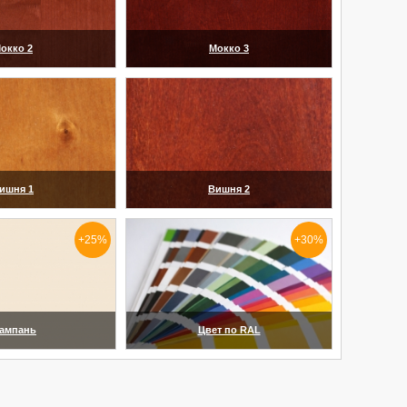
окко 2
Мокко 3
еличить)
(увеличить)
ишня 1
Вишня 2
еличить)
(увеличить)
+25%
+30%
ампань
Цвет по RAL
еличить)
(увеличить)