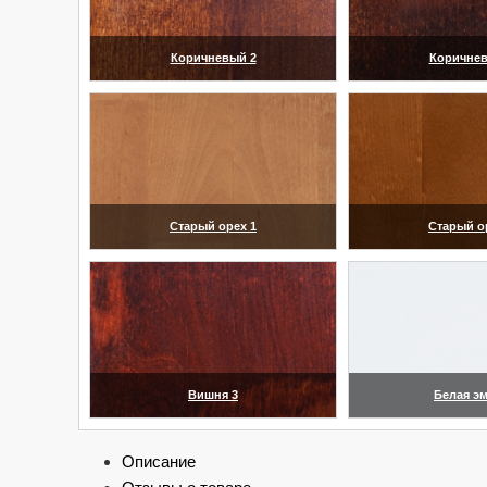
Коричневый 2
Коричнев
(увеличить)
(увелич
Старый орех 1
Старый о
(увеличить)
(увелич
Вишня 3
Белая э
(увеличить)
(увелич
Описание