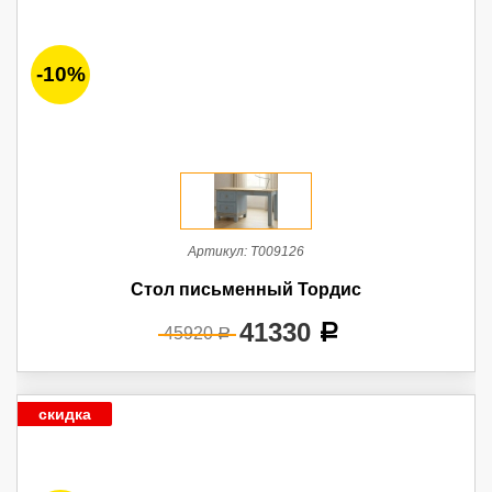
-10%
Артикул:
Т009126
Стол письменный Тордис
41330
a
45920
a
скидка