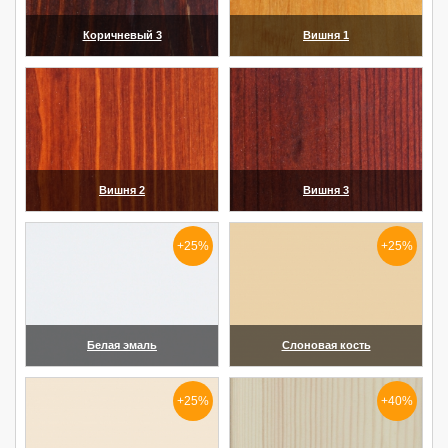
Коричневый 3
Вишня 1
(увеличить)
(увеличить)
Вишня 2
Вишня 3
(увеличить)
(увеличить)
+25%
+25%
Белая эмаль
Слоновая кость
(увеличить)
(увеличить)
+25%
+40%