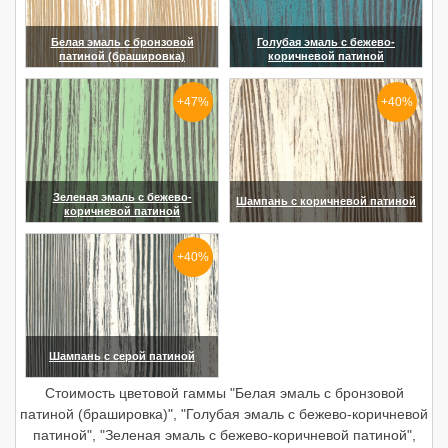
Белая эмаль с бронзовой
Голубая эмаль с бежево-
патиной (брашировка)
коричневой патиной
(увеличить)
(увеличить)
+47%
+40%
Зеленая эмаль с бежево-
Шампань с коричневой патиной
коричневой патиной
(увеличить)
(увеличить)
+40%
Шампань с серой патиной
(увеличить)
Стоимость цветовой гаммы "Белая эмаль с бронзовой
патиной (брашировка)", "Голубая эмаль с бежево-коричневой
патиной", "Зеленая эмаль с бежево-коричневой патиной",