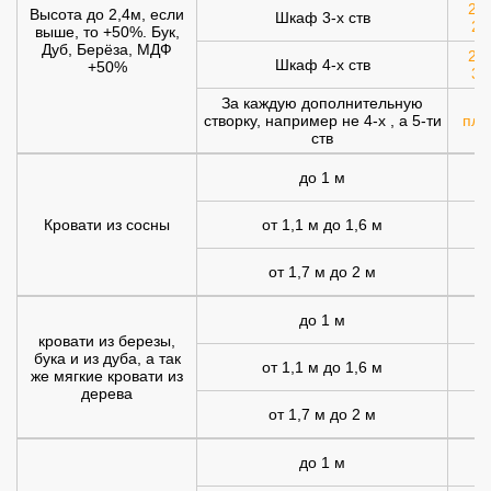
200
Высота до 2,4м, если
Шкаф 3-х ств
25
выше, то +50%. Бук,
Дуб, Берёза, МДФ
250
Шкаф 4-х ств
+50%
30
За каждую дополнительную
створку, например не 4-х , а 5-ти
плю
ств
до 1 м
Кровати из сосны
от 1,1 м до 1,6 м
от 1,7 м до 2 м
1
до 1 м
1
кровати из березы,
бука и из дуба, а так
от 1,1 м до 1,6 м
1
же мягкие кровати из
дерева
от 1,7 м до 2 м
2
до 1 м