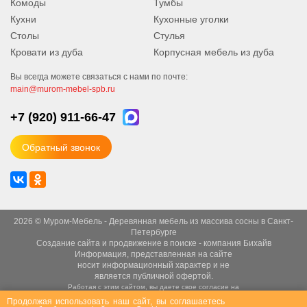
Комоды
Тумбы
Кухни
Кухонные уголки
Столы
Стулья
Кровати из дуба
Корпусная мебель из дуба
Вы всегда можете связаться с нами по почте:
main@murom-mebel-spb.ru
+7 (920)
911-66-47
Обратный звонок
2026 © Муром-Мебель - Деревянная мебель из массива сосны в Санкт-
Петербурге
Создание сайта
и
продвижение в поиске
- компания Бихайв
Информация, представленная на сайте
носит информационный характер и не
является публичной офертой.
Работая с этим сайтом, вы даете свое согласие на
использование файлов cookie.
Продолжая использовать наш сайт, вы соглашаетесь