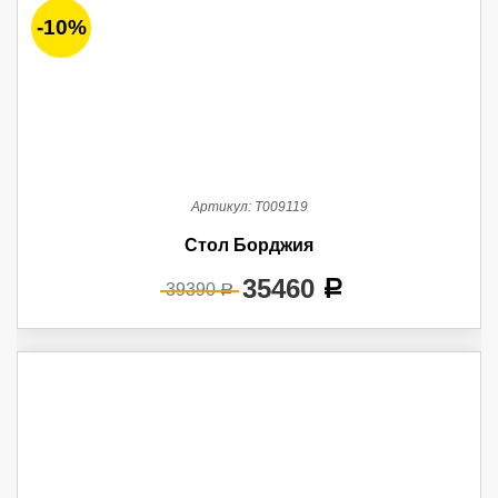
-10%
Артикул:
Т009119
Стол Борджия
35460
a
39390
a