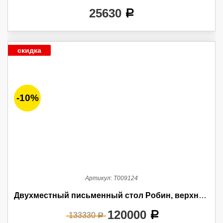
25630
a
скидка
-10%
Артикул:
Т009124
Двухместный письменный стол Робин, верхние фасады МДФ эмаль
120000
a
133330
a