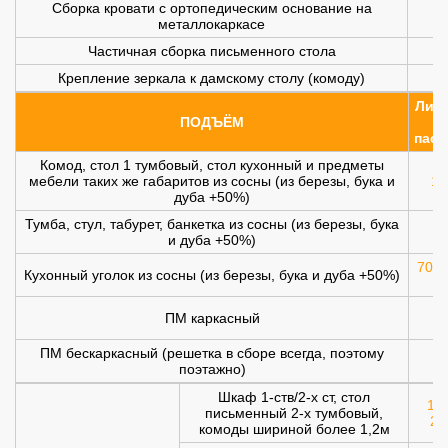
Сборка кровати с ортопедическим основание на
металлокаркасе
Частичная сборка письменного стола
Крепление зеркала к дамскому столу (комоду)
Лифт
ПОДЪЁМ
(
пасс
Комод, стол 1 тумбовый, стол кухонный и предметы
мебели таких же габаритов из сосны (из березы, бука и
10
дуба +50%)
Тумба, стул, табурет, банкетка из сосны (из березы, бука
и дуба +50%)
700 
Кухонный уголок из сосны (из березы, бука и дуба +50%)
ПМ каркасный
1
ПМ бескаркасный (решетка в сборе всегда, поэтому
1
поэтажно)
Шкаф 1-ств/2-х ст, стол
120
письменный 2-х тумбовый,
20
комоды шириной более 1,2м