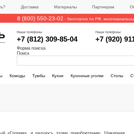
ть?
Доставка
Материалы
Партнерам
О
8 (800) 550-23-02
- бесплатно по РФ
, многоканальн
Ь
Наши телефоны:
Наши телефоны:
+7 (812)
309-85-04
+7 (920) 91
Форма поиска
Поиск
ы
Комоды
Тумбы
Кухни
Кухонные уголки
Столы
С
ый «Глория», и радуюсь этому приобретению. Шикарная