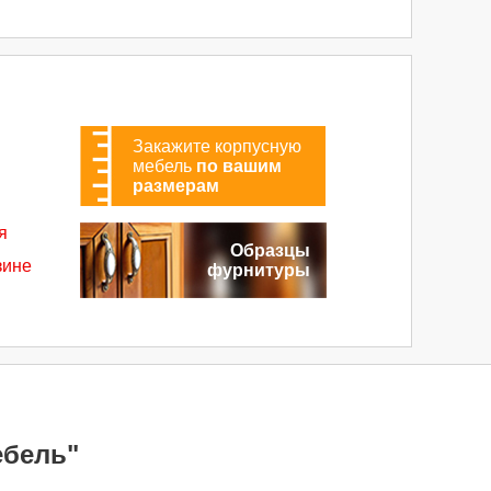
Закажите корпусную
мебель
по вашим
размерам
я
Образцы
зине
фурнитуры
бель"