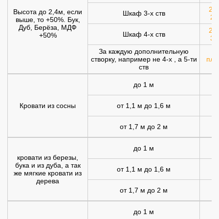
200
Высота до 2,4м, если
Шкаф 3-х ств
25
выше, то +50%. Бук,
Дуб, Берёза, МДФ
250
Шкаф 4-х ств
+50%
30
За каждую дополнительную
створку, например не 4-х , а 5-ти
плю
ств
до 1 м
Кровати из сосны
от 1,1 м до 1,6 м
от 1,7 м до 2 м
1
до 1 м
1
кровати из березы,
бука и из дуба, а так
от 1,1 м до 1,6 м
1
же мягкие кровати из
дерева
от 1,7 м до 2 м
2
до 1 м