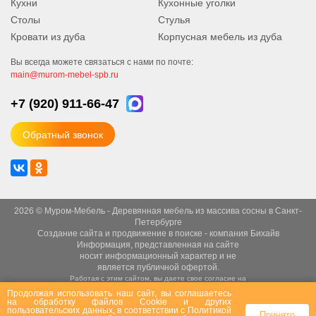
Кухни
Кухонные уголки
Столы
Стулья
Кровати из дуба
Корпусная мебель из дуба
Вы всегда можете связаться с нами по почте:
main@murom-mebel-spb.ru
+7 (920)
911-66-47
Обратный звонок
2026 © Муром-Мебель - Деревянная мебель из массива сосны в Санкт-
Петербурге
Создание сайта
и
продвижение в поиске
- компания Бихайв
Информация, представленная на сайте
носит информационный характер и не
является публичной офертой.
Работая с этим сайтом, вы даете свое согласие на
использование файлов cookie.
Продолжая использовать наш сайт, вы соглашаетесь
на
обработку файлов Сookie
и других
Это необходимо для нормального
пользовательских данных, в соответствии с
Политикой
функционирования сайта и анализа трафика.
Принято