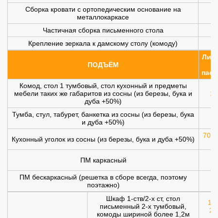
Сборка кровати с ортопедическим основание на
металлокаркасе
Частичная сборка письменного стола
Крепление зеркала к дамскому столу (комоду)
Лифт
ПОДЪЁМ
(
пасс
Комод, стол 1 тумбовый, стол кухонный и предметы
мебели таких же габаритов из сосны (из березы, бука и
10
дуба +50%)
Тумба, стул, табурет, банкетка из сосны (из березы, бука
и дуба +50%)
700 
Кухонный уголок из сосны (из березы, бука и дуба +50%)
ПМ каркасный
1
ПМ бескаркасный (решетка в сборе всегда, поэтому
1
поэтажно)
Шкаф 1-ств/2-х ст, стол
120
письменный 2-х тумбовый,
20
комоды шириной более 1,2м