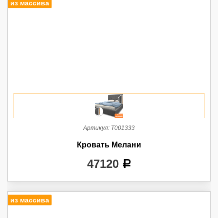
из массива
Артикул:
Т001333
Кровать Мелани
47120
a
из массива