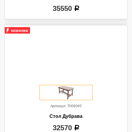
35550
a
новинка
Артикул:
Т009045
Стол Дубрава
32570
a