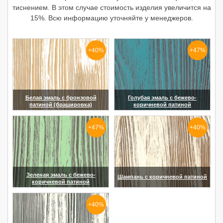
тиснением. В этом случае стоимость изделия увеличится на
15%. Всю информацию уточняйте у менеджеров.
+40%
+47%
Белая эмаль с бронзовой
Голубая эмаль с бежево-
патиной (брашировка)
коричневой патиной
(увеличить)
(увеличить)
+47%
+40%
Зеленая эмаль с бежево-
Шампань с коричневой патиной
коричневой патиной
(увеличить)
(увеличить)
+40%