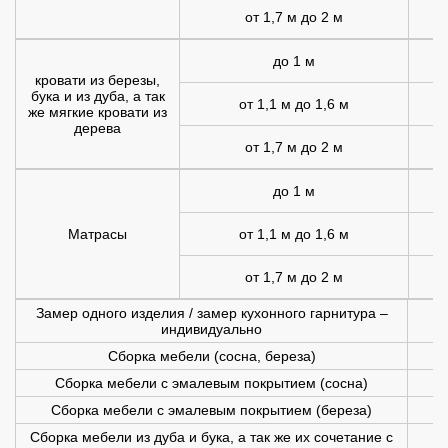
от 1,7 м до 2 м
1
до 1 м
1
кровати из березы,
бука и из дуба, а так
от 1,1 м до 1,6 м
1
же мягкие кровати из
дерева
от 1,7 м до 2 м
2
до 1 м
Матрасы
от 1,1 м до 1,6 м
1
от 1,7 м до 2 м
1
Замер одного изделия / замер кухонного гарнитура –
индивидуально
Сборка мебели (сосна, береза)
Сборка мебели с эмалевым покрытием (сосна)
Сборка мебели с эмалевым покрытием (береза)
Сборка мебели из дуба и бука, а так же их сочетание с