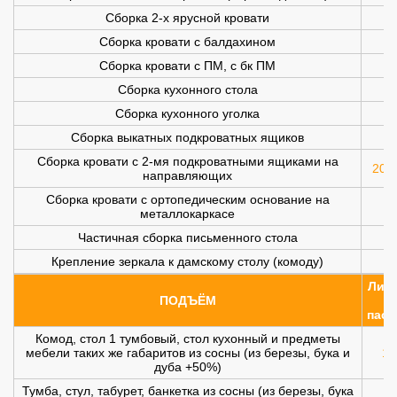
Сборка 2-х ярусной кровати
Сборка кровати с балдахином
Сборка кровати с ПМ, с бк ПМ
Сборка кухонного стола
Сборка кухонного уголка
Сборка выкатных подкроватных ящиков
Сборка кровати с 2-мя подкроватными ящиками на
200 
направляющих
Сборка кровати с ортопедическим основание на
металлокаркасе
Частичная сборка письменного стола
Крепление зеркала к дамскому столу (комоду)
Лифт
ПОДЪЁМ
(
пасс
Комод, стол 1 тумбовый, стол кухонный и предметы
мебели таких же габаритов из сосны (из березы, бука и
10
дуба +50%)
Тумба, стул, табурет, банкетка из сосны (из березы, бука