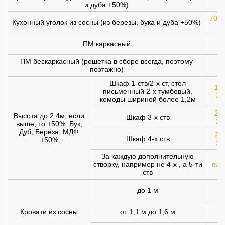
и дуба +50%)
700 
Кухонный уголок из сосны (из березы, бука и дуба +50%)
ПМ каркасный
1
ПМ бескаркасный (решетка в сборе всегда, поэтому
1
поэтажно)
Шкаф 1-ств/2-х ст, стол
120
письменный 2-х тумбовый,
20
комоды шириной более 1,2м
200
Высота до 2,4м, если
Шкаф 3-х ств
25
выше, то +50%. Бук,
Дуб, Берёза, МДФ
250
Шкаф 4-х ств
+50%
30
За каждую дополнительную
створку, например не 4-х , а 5-ти
плю
ств
до 1 м
Кровати из сосны
от 1,1 м до 1,6 м