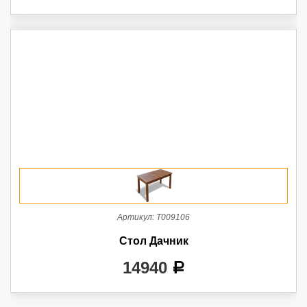
Артикул:
Т009106
Стол Дачник
14940
a