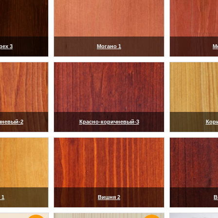
рех 3
Могано 1
М
ить)
(увеличить)
(ув
чневый-2
Красно-коричневый-3
Кор
ить)
(увеличить)
(ув
 1
Вишня 2
В
ить)
(увеличить)
(ув