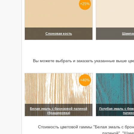
+25%
Слоновая кость
Шампа
(увеличить)
(увелич
Вы можете выбрать и заказать указанные выше цв
+40%
Белая эмаль с бронзовой патиной
Голубая эмаль с бе
(брашировка)
патин
(увеличить)
(увелич
Стоимость цветовой гаммы "Белая эмаль с брон
патиной", "Шам