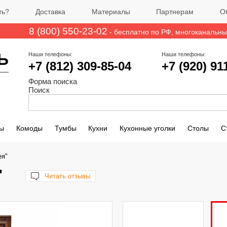
ть?
Доставка
Материалы
Партнерам
О
8 (800) 550-23-02
- бесплатно по РФ
, многоканальн
Ь
Наши телефоны:
Наши телефоны:
+7 (812)
309-85-04
+7 (920) 91
Форма поиска
Поиск
ы
Комоды
Тумбы
Кухни
Кухонные уголки
Столы
С
ея"
"
Читать отзывы