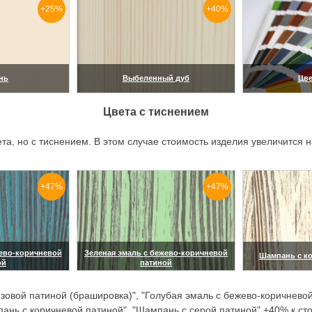
+25%
+40%
нь
Выбеленный дуб
Цве
ить)
(увеличить)
(ув
Цвета с тиснением
ета, но с тиснением. В этом случае стоимость изделия увеличится
+47%
+47%
жево-коричневой
Зеленая эмаль с бежево-коричневой
Шампань с к
ой
патиной
(ув
ить)
(увеличить)
зовой патиной (брашировка)", "Голубая эмаль с бежево-коричневой
пань с коричневой патиной", "Шампань с серой патиной" +40% к ст