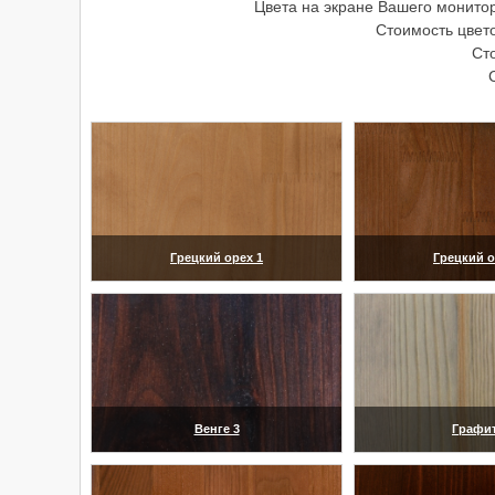
Цвета на экране Вашего монитор
Стоимость цвето
Ст
Грецкий орех 1
Грецкий о
(увеличить)
(увелич
Венге 3
Графит
(увеличить)
(увелич