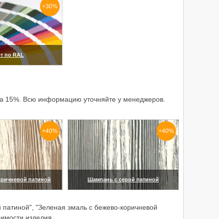
+30%
т по RAL
еличить)
 на 15%. Всю информацию уточняйте у менеджеров.
+40%
+40%
оричневой патиной
Шампань с серой патиной
еличить)
(увеличить)
 патиной", "Зеленая эмаль с бежево-коричневой
оимости изделия