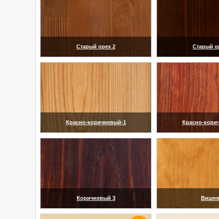
Старый орех 2
Старый о
(увеличить)
(увелич
Красно-коричневый-1
Красно-кори
(увеличить)
(увелич
Коричневый 3
Вишня
(увеличить)
(увелич