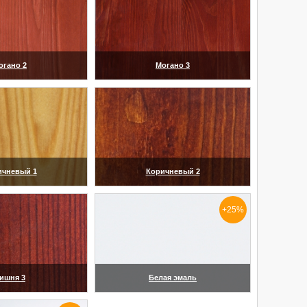
огано 2
Могано 3
еличить)
(увеличить)
ичневый 1
Коричневый 2
еличить)
(увеличить)
+25%
ишня 3
Белая эмаль
еличить)
(увеличить)