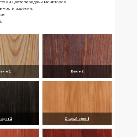
остями цветопередачи мониторов.
оимости изделия.
ия.
.
енге 1
Венге 2
еличить)
(увеличить)
рафит 3
Старый орех 1
еличить)
(увеличить)