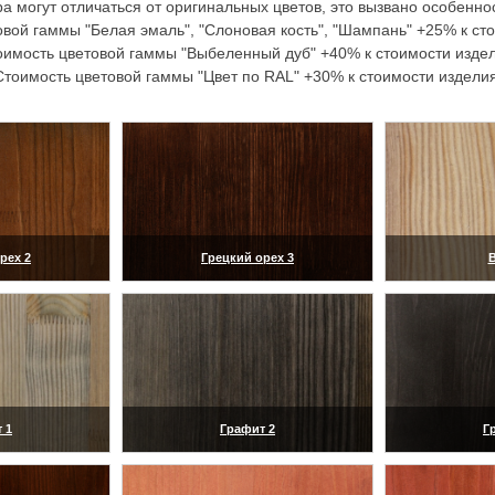
а могут отличаться от оригинальных цветов, это вызвано особенн
вой гаммы "Белая эмаль", "Слоновая кость", "Шампань" +25% к ст
оимость цветовой гаммы "Выбеленный дуб" +40% к стоимости издел
Стоимость цветовой гаммы "Цвет по RAL" +30% к стоимости изделия
рех 2
Грецкий орех 3
В
ить)
(увеличить)
(ув
 1
Графит 2
Г
ить)
(увеличить)
(ув