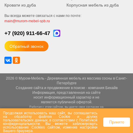
Кровати из дуба
Корпусная мебель из дуба
Вы всегда можете связаться с нами по почте:
main@murom-mebel-spb.ru
+7 (920)
911-66-47
Обратный звонок
2026 © Муром-Мебель - Деревянная мебель из массива сосны в Санкт-
Петербурге
Создание сайта
и
продвижение в поиске
- компания Бихайв
Информация, представленная на сайте
носит информационный характер и не
является публичной офертой.
Работая с этим сайтом, вы даете свое согласие на
использование файлов cookie.
Продолжая использовать наш сайт, вы соглашаетесь
Это необходимо для нормального
на
обработку файлов Сookie
и других
пользовательских данных, в соответствии с
Политикой
функционирования сайта и анализа трафика.
Принято
конфиденциальности
. Вы можете заблокировать
Политика конфиденциальности
,
пользовательское
использование Cookies сайтом, изменив настройки
соглашение
и
публичная оферта
Вашего браузера.