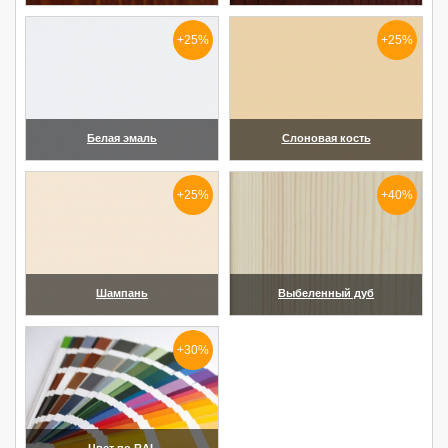
(увеличить)
(увеличить)
+25%
+25%
Белая эмаль
Слоновая кость
(увеличить)
(увеличить)
+25%
+40%
Шампань
Выбеленный дуб
(увеличить)
(увеличить)
+30%