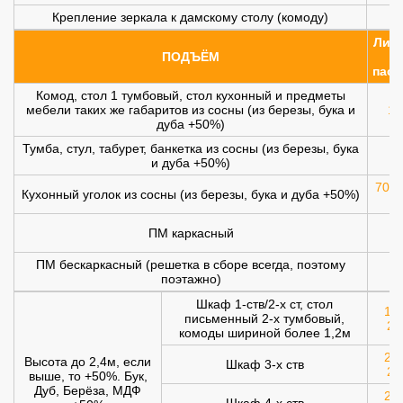
Крепление зеркала к дамскому столу (комоду)
Лифт
ПОДЪЁМ
(
пасс
Комод, стол 1 тумбовый, стол кухонный и предметы
мебели таких же габаритов из сосны (из березы, бука и
10
дуба +50%)
Тумба, стул, табурет, банкетка из сосны (из березы, бука
и дуба +50%)
700 
Кухонный уголок из сосны (из березы, бука и дуба +50%)
ПМ каркасный
1
ПМ бескаркасный (решетка в сборе всегда, поэтому
1
поэтажно)
Шкаф 1-ств/2-х ст, стол
120
письменный 2-х тумбовый,
20
комоды шириной более 1,2м
200
Высота до 2,4м, если
Шкаф 3-х ств
25
выше, то +50%. Бук,
Дуб, Берёза, МДФ
250
Шкаф 4-х ств