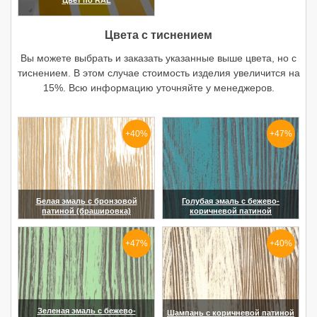
Цвет по RAL
(увеличить)
Цвета с тиснением
Вы можете выбрать и заказать указанные выше цвета, но с
тиснением. В этом случае стоимость изделия увеличится на
15%. Всю информацию уточняйте у менеджеров.
+40%
+47%
Белая эмаль с бронзовой
Голубая эмаль с бежево-
патиной (брашировка)
коричневой патиной
(увеличить)
(увеличить)
+47%
+40%
Зеленая эмаль с бежево-
Шампань с коричневой патиной