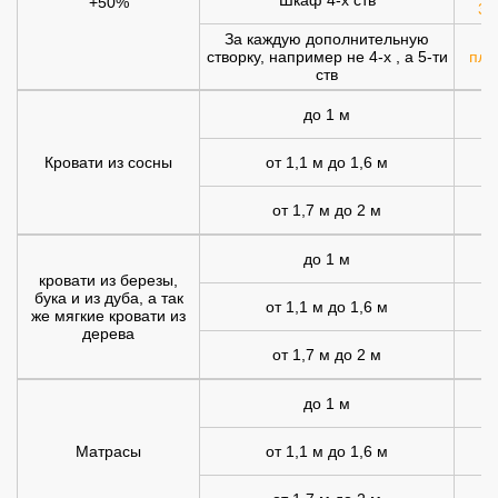
+50%
30
За каждую дополнительную
створку, например не 4-х , а 5-ти
плю
ств
до 1 м
Кровати из сосны
от 1,1 м до 1,6 м
от 1,7 м до 2 м
1
до 1 м
1
кровати из березы,
бука и из дуба, а так
от 1,1 м до 1,6 м
1
же мягкие кровати из
дерева
от 1,7 м до 2 м
2
до 1 м
Матрасы
от 1,1 м до 1,6 м
1