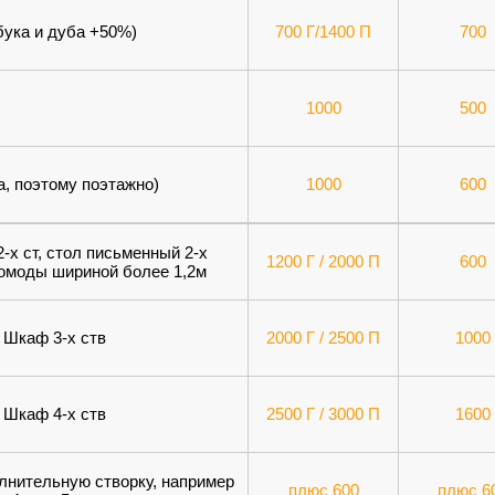
бука и дуба +50%)
700 Г/1400 П
700
1000
500
а, поэтому поэтажно)
1000
600
-х ст, стол письменный 2-х
1200 Г / 2000 П
600
омоды шириной более 1,2м
Шкаф 3-х ств
2000 Г / 2500 П
1000
Шкаф 4-х ств
2500 Г / 3000 П
1600
лнительную створку, например
плюс 600
плюс 6