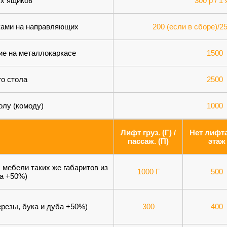
х ящиков
300 р / 1
ками на направляющих
200 (если в сборе)/2
ие на металлокаркасе
1500
го стола
2500
олу (комоду)
1000
Лифт груз. (Г) /
Нет лифта
пассаж. (П)
этаж
 мебели таких же габаритов из
1000 Г
500
ба +50%)
ерезы, бука и дуба +50%)
300
400