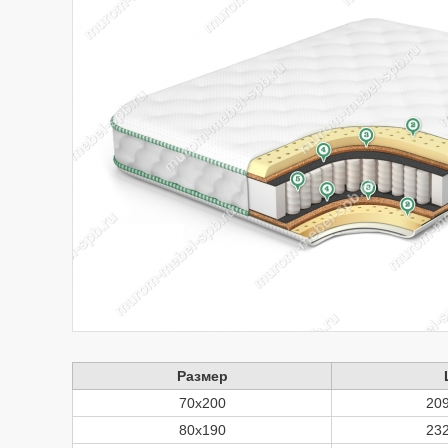
Размер
70x200
20
80x190
23