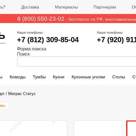
ть?
Доставка
Материалы
Партнерам
О
8 (800) 550-23-02
- бесплатно по РФ
, многоканальн
Ь
Наши телефоны:
Наши телефоны:
+7 (812)
309-85-04
+7 (920) 91
Форма поиска
Поиск
ы
Комоды
Тумбы
Кухни
Кухонные уголки
Столы
С
орт
/
Матрас Статус
ывы