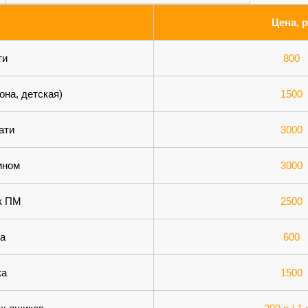
Цена, р
ти
800
она, детская)
1500
ати
3000
ином
3000
бк ПМ
2500
а
600
ка
1500