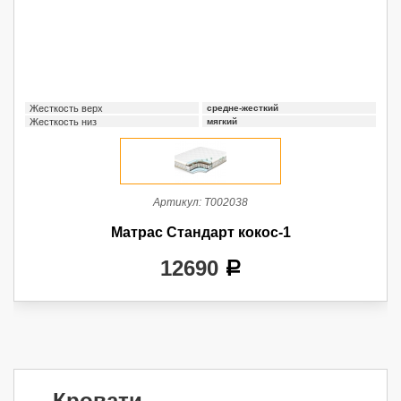
Жесткость верх
средне-жесткий
Жесткость низ
мягкий
Артикул:
Т002038
Матрас Стандарт кокос-1
12690
a
Кровати