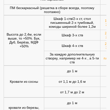
ПМ бескаркасный (решетка в сборе всегда, поэтому
1
поэтажно)
Шкаф 1-ств/2-х ст, стол
120
письменный 2-х тумбовый,
20
комоды шириной более 1,2м
200
Высота до 2,4м, если
Шкаф 3-х ств
25
выше, то +50%. Бук,
Дуб, Берёза, МДФ
250
Шкаф 4-х ств
+50%
30
За каждую дополнительную
створку, например не 4-х , а 5-ти
плю
ств
до 1 м
Кровати из сосны
от 1,1 м до 1,6 м
от 1,7 м до 2 м
1
до 1 м
1
кровати из березы,