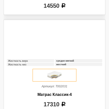
14550
a
Жесткость верх
средне-мягкий
Жесткость низ
жесткий
Артикул:
Т002031
Матрас Классик-4
17310
a