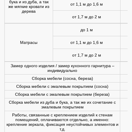
бука и из дуба, а так
от 1,1 м до 1,6 м
1
же мягкие кровати из
дерева
от 1,7 м до 2 м
2
до 1 м
Матрасы
от 1,1 м до 1,6 м
1
от 1,7 м до 2 м
1
Замер одного изделия / замер кухонного гарнитура –
индивидуально
Сборка мебели (сосна, береза)
Сборка мебели с эмалевым покрытием (сосна)
Сборка мебели с эмалевым покрытием (береза)
Сборка мебели из дуба и бука, а так же их сочетание с
эмалевым покрытием
Работы, связанные с креплением изделий к стенам
помещений, оплачиваются отдельно, а именно:
крепление зеркала, фиксация неустойчивых элементов и
т.д.