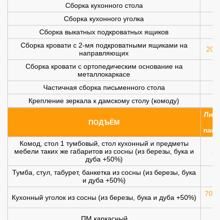
Сборка кухонного стола
Сборка кухонного уголка
Сборка выкатных подкроватных ящиков
Сборка кровати с 2-мя подкроватными ящиками на
200 
направляющих
Сборка кровати с ортопедическим основание на
металлокаркасе
Частичная сборка письменного стола
Крепление зеркала к дамскому столу (комоду)
Лифт
ПОДЪЁМ
(
пасс
Комод, стол 1 тумбовый, стол кухонный и предметы
мебели таких же габаритов из сосны (из березы, бука и
10
дуба +50%)
Тумба, стул, табурет, банкетка из сосны (из березы, бука
и дуба +50%)
700 
Кухонный уголок из сосны (из березы, бука и дуба +50%)
ПМ каркасный
1