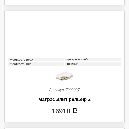
Жесткость верх
средне-мягкий
Жесткость низ
жесткий
Артикул:
Т002027
Матрас Элит-рельеф-2
16910
a