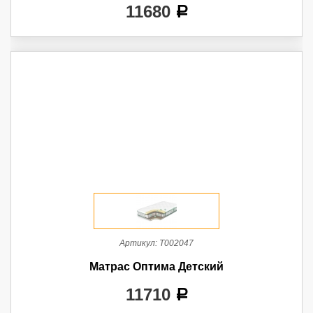
11680
a
Артикул:
Т002047
Матрас Оптима Детский
11710
a