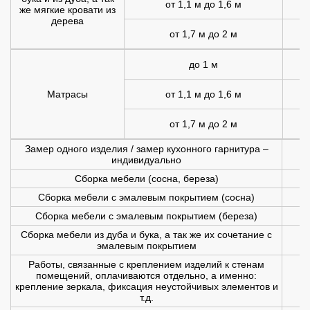
от 1,1 м до 1,6 м
1
же мягкие кровати из
дерева
от 1,7 м до 2 м
2
до 1 м
Матрасы
от 1,1 м до 1,6 м
1
от 1,7 м до 2 м
1
Замер одного изделия / замер кухонного гарнитура –
индивидуально
Сборка мебели (сосна, береза)
Сборка мебели с эмалевым покрытием (сосна)
Сборка мебели с эмалевым покрытием (береза)
Сборка мебели из дуба и бука, а так же их сочетание с
эмалевым покрытием
Работы, связанные с креплением изделий к стенам
помещений, оплачиваются отдельно, а именно:
крепление зеркала, фиксация неустойчивых элементов и
т.д.