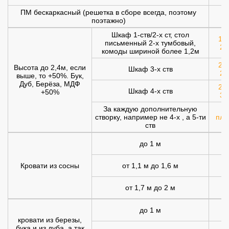
ПМ бескаркасный (решетка в сборе всегда, поэтому
1
поэтажно)
Шкаф 1-ств/2-х ст, стол
120
письменный 2-х тумбовый,
20
комоды шириной более 1,2м
200
Высота до 2,4м, если
Шкаф 3-х ств
25
выше, то +50%. Бук,
Дуб, Берёза, МДФ
250
Шкаф 4-х ств
+50%
30
За каждую дополнительную
створку, например не 4-х , а 5-ти
плю
ств
до 1 м
Кровати из сосны
от 1,1 м до 1,6 м
от 1,7 м до 2 м
1
до 1 м
1
кровати из березы,
бука и из дуба, а так