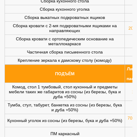
Сборка кухонного стола
Сборка кухонного уголка
Сборка выкатных подкроватных ящиков
Сборка кровати с 2-мя подкроватными ящиками на
200 
направляющих
Сборка кровати с ортопедическим основание на
металлокаркасе
Частичная сборка письменного стола
Крепление зеркала к дамскому столу (комоду)
Лифт
ПОДЪЁМ
(
пасс
Комод, стол 1 тумбовый, стол кухонный и предметы
мебели таких же габаритов из сосны (из березы, бука и
10
дуба +50%)
Тумба, стул, табурет, банкетка из сосны (из березы, бука
и дуба +50%)
700 
Кухонный уголок из сосны (из березы, бука и дуба +50%)
ПМ каркасный
1