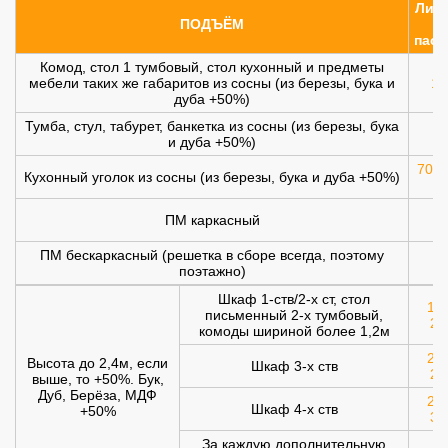
Лифт
ПОДЪЁМ
(
пасс
Комод, стол 1 тумбовый, стол кухонный и предметы
мебели таких же габаритов из сосны (из березы, бука и
10
дуба +50%)
Тумба, стул, табурет, банкетка из сосны (из березы, бука
и дуба +50%)
700 
Кухонный уголок из сосны (из березы, бука и дуба +50%)
ПМ каркасный
1
ПМ бескаркасный (решетка в сборе всегда, поэтому
1
поэтажно)
Шкаф 1-ств/2-х ст, стол
120
письменный 2-х тумбовый,
20
комоды шириной более 1,2м
200
Высота до 2,4м, если
Шкаф 3-х ств
25
выше, то +50%. Бук,
Дуб, Берёза, МДФ
250
Шкаф 4-х ств
+50%
30
За каждую дополнительную