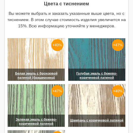
Цвета с тиснением
Вы можете выбрать и заказать указанные выше цвета, но с
тиснением. В этом случае стоимость изделия увеличится на
15%. Всю информацию уточняйте у менеджеров.
+40%
+47%
Белая эмаль с бронзовой
Голубая эмаль с бежево-
патиной (брашировка)
коричневой патиной
(увеличить)
(увеличить)
+47%
+40%
Зеленая эмаль с бежево-
Шампань с коричневой патиной
коричневой патиной
(увеличить)
(увеличить)