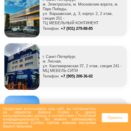
м. Электросила, м. Московские ворота, м.
Парк Победы,
ул. Варшавская, д. 3, корпус 2, 2 этаж,
секция 251 -
ТЦ МЕБЕЛЬНЫЙ КОНТИНЕНТ
Телефон:
+7 (931) 279-88-85
г. Санкт-Петербург,
м. Лесная,
ул. Кантемировская 37, 2 этаж, секция 241 -
МЦ МЕБЕЛЬ-СИТИ
Телефон:
+7 (905) 208-36-02
Продолжая использовать наш сайт, вы соглашаетесь
г. Санкт-Петербург,
на
обработку файлов Сookie
и других
ул. Фучика 9, 0-й этаж, секция 0A.204 -
пользовательских данных, в соответствии с
Политикой
Принято
конфиденциальности
. Вы можете заблокировать
Центр мебели и интерьера "Кубатура"
использование Cookies сайтом, изменив настройки
Телефон:
+7 (969) 705-71-71
Вашего браузера.