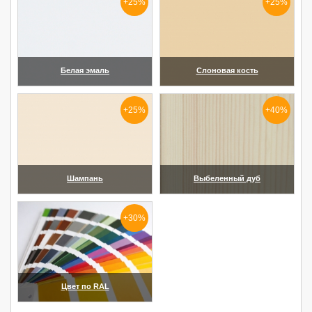
+25%
+25%
Белая эмаль
Слоновая кость
(увеличить)
(увеличить)
+25%
+40%
Шампань
Выбеленный дуб
(увеличить)
(увеличить)
+30%
Цвет по RAL
(увеличить)