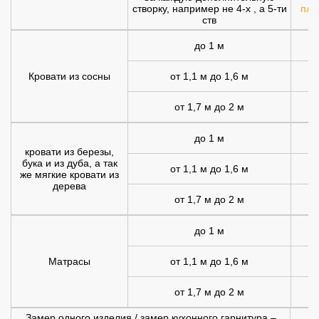
створку, например не 4-х , а 5-ти
плю
ств
до 1 м
Кровати из сосны
от 1,1 м до 1,6 м
от 1,7 м до 2 м
1
до 1 м
1
кровати из березы,
бука и из дуба, а так
от 1,1 м до 1,6 м
1
же мягкие кровати из
дерева
от 1,7 м до 2 м
2
до 1 м
Матрасы
от 1,1 м до 1,6 м
1
от 1,7 м до 2 м
1
Замер одного изделия / замер кухонного гарнитура –