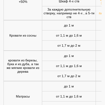
Шкаф 4-х ств
+50%
30
За каждую дополнительную
створку, например не 4-х , а 5-ти
плю
ств
до 1 м
Кровати из сосны
от 1,1 м до 1,6 м
от 1,7 м до 2 м
1
до 1 м
1
кровати из березы,
бука и из дуба, а так
от 1,1 м до 1,6 м
1
же мягкие кровати из
дерева
от 1,7 м до 2 м
2
до 1 м
Матрасы
от 1,1 м до 1,6 м
1