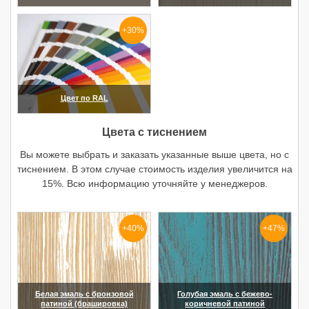
(увеличить)
(увеличить)
+30%
Цвет по RAL
(увеличить)
Цвета с тиснением
Вы можете выбрать и заказать указанные выше цвета, но с
тиснением. В этом случае стоимость изделия увеличится на
15%. Всю информацию уточняйте у менеджеров.
+40%
+47%
Белая эмаль с бронзовой
Голубая эмаль с бежево-
патиной (брашировка)
коричневой патиной