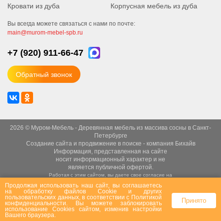
Кровати из дуба
Корпусная мебель из дуба
Вы всегда можете связаться с нами по почте:
main@murom-mebel-spb.ru
+7 (920)
911-66-47
Обратный звонок
2026 © Муром-Мебель - Деревянная мебель из массива сосны в Санкт-
Петербурге
Создание сайта
и
продвижение в поиске
- компания Бихайв
Информация, представленная на сайте
носит информационный характер и не
является публичной офертой.
Работая с этим сайтом, вы даете свое согласие на
использование файлов cookie.
Продолжая использовать наш сайт, вы соглашаетесь
Это необходимо для нормального
на
обработку файлов Сookie
и других
пользовательских данных, в соответствии с
Политикой
функционирования сайта и анализа трафика.
Принято
конфиденциальности
. Вы можете заблокировать
Политика конфиденциальности
,
пользовательское
использование Cookies сайтом, изменив настройки
соглашение
и
публичная оферта
Вашего браузера.