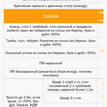
Крепление зеркала к дамскому столу (комоду)
Лифт
ПОДЪЁМ
(
пасс
Комод, стол 1 тумбовый, стол кухонный и предметы
мебели таких же габаритов из сосны (из березы, бука и
10
дуба +50%)
Тумба, стул, табурет, банкетка из сосны (из березы, бука
и дуба +50%)
700 
Кухонный уголок из сосны (из березы, бука и дуба +50%)
ПМ каркасный
1
ПМ бескаркасный (решетка в сборе всегда, поэтому
1
поэтажно)
Шкаф 1-ств/2-х ст, стол
120
письменный 2-х тумбовый,
20
комоды шириной более 1,2м
200
Высота до 2,4м, если
Шкаф 3-х ств
25
выше, то +50%. Бук,
Дуб, Берёза, МДФ
250