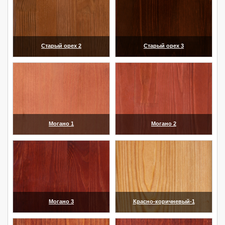
Старый орех 2
Старый орех 3
(увеличить)
(увеличить)
Могано 1
Могано 2
(увеличить)
(увеличить)
Могано 3
Красно-коричневый-1
(увеличить)
(увеличить)