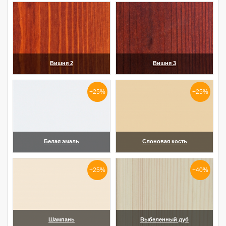
Вишня 2
Вишня 3
(увеличить)
(увеличить)
+25%
+25%
Белая эмаль
Слоновая кость
(увеличить)
(увеличить)
+25%
+40%
Шампань
Выбеленный дуб