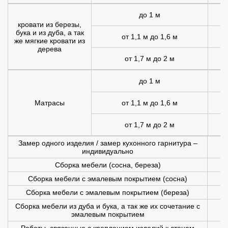
до 1 м
1
кровати из березы,
бука и из дуба, а так
от 1,1 м до 1,6 м
1
же мягкие кровати из
дерева
от 1,7 м до 2 м
2
до 1 м
Матрасы
от 1,1 м до 1,6 м
1
от 1,7 м до 2 м
1
Замер одного изделия / замер кухонного гарнитура –
индивидуально
Сборка мебели (сосна, береза)
Сборка мебели с эмалевым покрытием (сосна)
Сборка мебели с эмалевым покрытием (береза)
Сборка мебели из дуба и бука, а так же их сочетание с
эмалевым покрытием
Работы, связанные с креплением изделий к стенам