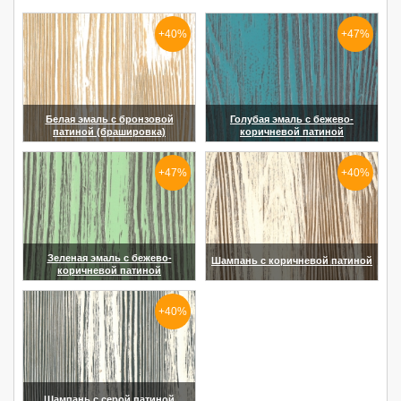
+40%
+47%
Белая эмаль с бронзовой
Голубая эмаль с бежево-
патиной (брашировка)
коричневой патиной
(увеличить)
(увеличить)
+47%
+40%
Зеленая эмаль с бежево-
Шампань с коричневой патиной
коричневой патиной
(увеличить)
(увеличить)
+40%
Шампань с серой патиной