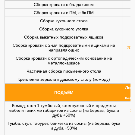
Сборка кровати с балдахином
Сборка кровати с ПМ, с бк ПМ
Сборка кухонного стола
Сборка кухонного уголка
Сборка выкатных подкроватных ящиков
Сборка кровати с 2-мя подкроватными ящиками на
200 
направляющих
Сборка кровати с ортопедическим основание на
металлокаркасе
Частичная сборка письменного стола
Крепление зеркала к дамскому столу (комоду)
Лифт
ПОДЪЁМ
(
пасс
Комод, стол 1 тумбовый, стол кухонный и предметы
мебели таких же габаритов из сосны (из березы, бука и
10
дуба +50%)
Тумба, стул, табурет, банкетка из сосны (из березы, бука
и дуба +50%)