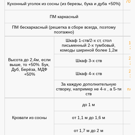
700 
Кухонный уголок из сосны (из березы, бука и дуба +50%)
ПМ каркасный
1
ПМ бескаркасный (решетка в сборе всегда, поэтому
1
поэтажно)
Шкаф 1-ств/2-х ст, стол
120
письменный 2-х тумбовый,
20
комоды шириной более 1,2м
200
Высота до 2,4м, если
Шкаф 3-х ств
25
выше, то +50%. Бук,
Дуб, Берёза, МДФ
250
Шкаф 4-х ств
+50%
30
За каждую дополнительную
створку, например не 4-х , а 5-ти
плю
ств
до 1 м
Кровати из сосны
от 1,1 м до 1,6 м
от 1,7 м до 2 м
1