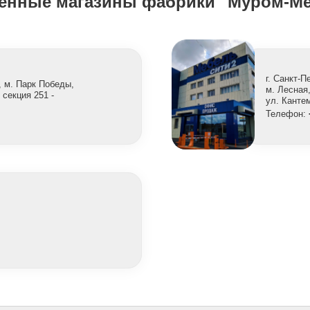
енные магазины фабрики "Муром-Ме
г. Санкт-П
, м. Парк Победы,
м. Лесная
 секция 251 -
ул. Канте
Телефон: