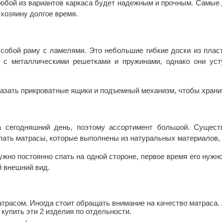
любой из вариантов каркаса будет надежным и прочным. Самые
хозяину долгое время.
собой раму с ламелями. Это небольшие гибкие доски из пласт
я с металлическими решетками и пружинами, однако они ус
азать прикроватные ящики и подъемный механизм, чтобы храни
а сегодняшний день, поэтому ассортимент большой. Сущес
купать матрасы, которые выполнены из натуральных материалов,
нужно постоянно спать на одной стороне, первое время его нужн
 внешний вид.
трасом. Иногда стоит обращать внимание на качество матраса. 
купить эти 2 изделия по отдельности.