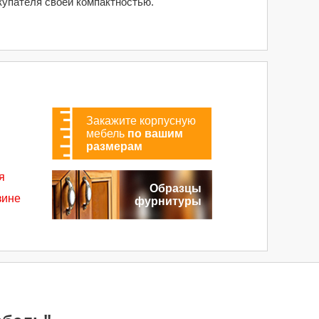
купателя своей компактностью.
Закажите корпусную
мебель
по вашим
размерам
я
Образцы
зине
фурнитуры